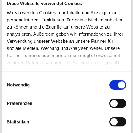
Diese Webseite verwendet Cookies
im Rahmen einer privatärztlichen
Versorgung
Wir verwenden Cookies, um Inhalte und Anzeigen zu
Präventivmedizinische Checkup-
personalisieren, Funktionen für soziale Medien anbieten
Untersuchungen für Privatpatienten und
zu können und die Zugriffe auf unsere Website zu
Führungskräfte in Unternehmen
analysieren. Außerdem geben wir Informationen zu Ihrer
Durchführung und Beurteilung
Verwendung unserer Website an unsere Partner für
standardisierter Eignungs-Checks für z.B.
soziale Medien, Werbung und Analysen weiter. Unsere
Polizeibewerber
Partner führen diese Informationen möglicherweise mit
Aufbau eines sportophthalmologischen
weiteren Daten zusammen, die Sie ihnen bereitgestellt
Angebotes
haben oder die sie im Rahmen Ihrer Nutzung der Dienste
Enge Zusammenarbeit und Abstimmung mit
gesammelt haben.
Einwilligungsauswahl
Optometristen, Optikern, Orthopäden /
Notwendig
Unfallchirurgen / Sportmedizinern,
Rehamedizinern, Radiologen,
Präferenzen
Sportwissenschaftlern, Osteopathen,
Physiotherapeuten und den
ophthalmologischen Partnern (UKE
Statistiken
Augenklinik/zentrumsehstärke) in einem