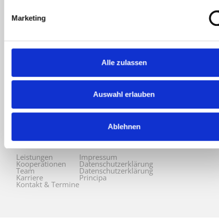
Marketing
Alle zulassen
Athleticum am Volkspark GmbH
Auswahl erlauben
August-Kirch-Straße 101
22525 Hamburg
Tel. 040 35 980 14-0
Ablehnen
Fax 040 35 980 14-18
info@athleticum.de
Leistungen
Impressum
Kooperationen
Datenschutzerklärung
Team
Datenschutzerklärung
Karriere
Principa
Kontakt & Termine