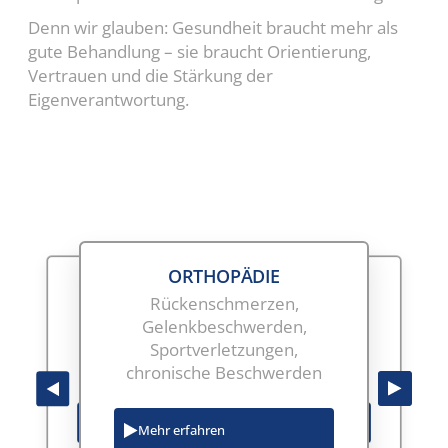
Denn wir glauben: Gesundheit braucht mehr als
gute Behandlung – sie braucht Orientierung,
Vertrauen und die Stärkung der
Eigenverantwortung.
ORTHOPÄDIE
KARDIOLOGIE
AUGENHEILKUNDE
RADIOLOGIE
Rückenschmerzen,
Abklärung bei Herz-
Diagnostik bei
tresonanztomographie
Gelenkbeschwerden,
Kreislauf-Beschwerden,
Sehstörungen,
(MRT),
Sportverletzungen,
Belastbarkeit,
Vorsorgeuntersuchungen,
tertomographie (CT),
chronische Beschwerden
Rhythmusdiagnostik
Zweitmeinungen
Digitales Röntgen
r erfahren
Mehr erfahren
Mehr erfahren
Mehr erfahren