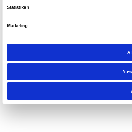
Statistiken
Marketing
Al
Ausw