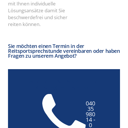
mit Ihnen individuelle
Lösungsansätze damit Sie
beschwerdefrei und sicher
reiten können.
Sie möchten einen Termin in der
Reitsportsprechstunde vereinbaren oder haben
Fragen zu unserem Angebot?
WIR FREUEN UNS AUF IHRE
KONTAKTAUFNAHME!
040
35
980
14 -
0