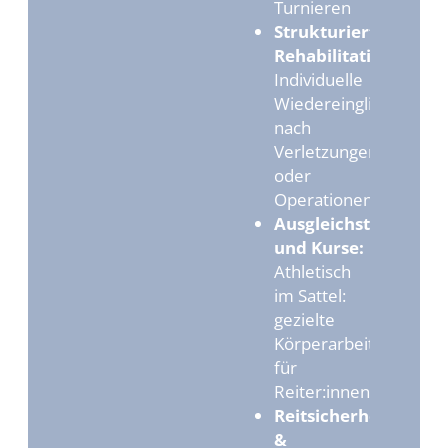
Turnieren
Strukturierte
Rehabilitation:
Individuelle
Wiedereingliederung
nach
Verletzungen
oder
Operationen
Ausgleichstraining
und Kurse:
Athletisch
im Sattel:
gezielte
Körperarbeit
für
Reiter:innen
Reitsicherheit
&