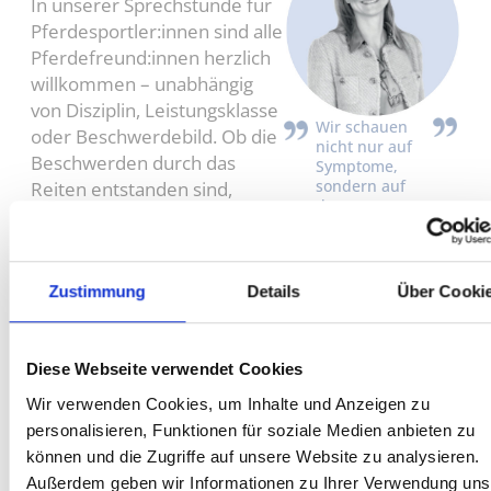
In unserer Sprechstunde für
Pferdesportler:innen sind alle
Pferdefreund:innen herzlich
willkommen – unabhängig
von Disziplin, Leistungsklasse
Wir schauen
oder Beschwerdebild. Ob die
nicht nur auf
Beschwerden durch das
Symptome,
sondern auf
Reiten entstanden sind,
das
ausschließlich im Sattel
Zusammenspiel
auftreten, ob das „richtige
im ganzen
Körper.
Sitzen" schwerfällt oder
schlicht eine Zweitmeinung
Zustimmung
Details
Über Cooki
Dr. med. Julia
Schmidt, Fachärztin
gewünscht wird – wir
für Orthopädie und
Unfallchirurgie
nehmen uns Zeit für Ihr
Diese Webseite verwendet Cookies
Anliegen.
So bereiten Sie sich auf Ihren
Wir verwenden Cookies, um Inhalte und Anzeigen zu
Termin vor
personalisieren, Funktionen für soziale Medien anbieten zu
Bitte bringen Sie, wenn
können und die Zugriffe auf unsere Website zu analysieren.
möglich, eine Videoaufnahme
Außerdem geben wir Informationen zu Ihrer Verwendung uns