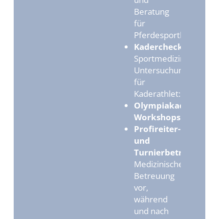
Beratung
für
Pferdesportler:innen
Kaderchecks:
Sportmedizinische
Untersuchungen
für
Kaderathlet:innen
Olympiakader-
Workshops
Profireiter-
und
Turnierbetreuung:
Medizinische
Betreuung
vor,
während
und nach