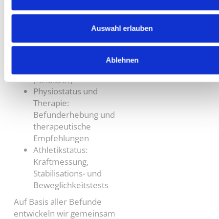
Allgemeine Anamnese
Reiteranamnese
Auswahl erlauben
Videoanalyse beim
Reiten
Klinische Untersuchung
Ablehnen
Erweiterte Diagnostik
(fakultativ)
Physiostatus und
Therapie:
Befunderhebung und
therapeutische
Empfehlungen
Athletikstatus:
Kraftmessung,
Stabilisations- und
Beweglichkeitstests
Auf Basis aller Befunde
entwickeln wir gemeinsam